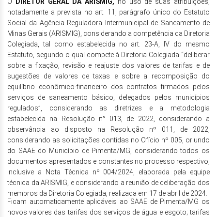
O
DIRETOR GERAL DA ARISMIG,
no uso de suas atribuições,
notadamente a prevista no art. 11, parágrafo único do Estatuto
Social da Agência Reguladora Intermunicipal de Saneamento de
Minas Gerais (ARISMIG), considerando a competência da Diretoria
Colegiada, tal como estabelecida no art. 23-A, IV do mesmo
Estatuto, segundo o qual compete à Diretoria Colegiada “deliberar
sobre a fixação, revisão e reajuste dos valores de tarifas e de
sugestões de valores de taxas e sobre a recomposição do
equilíbrio econômico-financeiro dos contratos firmados pelos
serviços de saneamento básico, delegados pelos municípios
regulados”, considerando as diretrizes e a metodologia
estabelecida na Resolução n° 013, de 2022, considerando a
observância ao disposto na Resolução nº 011, de 2022,
considerando as solicitações contidas no Ofício nº 005, oriundo
do SAAE do Município de Pimenta/MG, considerando todos os
documentos apresentados e constantes no processo respectivo,
inclusive a Nota Técnica nº 004/2024, elaborada pela equipe
técnica da ARISMIG, e considerando a reunião de deliberação dos
membros da Diretoria Colegiada, realizada em 17 de abril de 2024.
Ficam automaticamente aplicáveis ao SAAE de Pimenta/MG os
novos valores das tarifas dos serviços de água e esgoto; tarifas